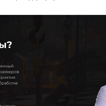
сы?
венный
размеров.
приятия
бработке
и наших