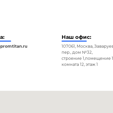
а:
Наш офис:
promtitan.ru
107061, Москва, Завару
пер., дом №32,
строение 1,помещение 1
комната 12, этаж 1