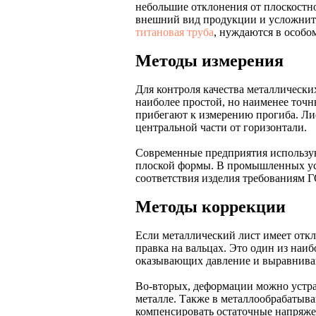
небольшие отклонения от плоскостн
внешний вид продукции и усложнить 
титановая труба
, нуждаются в особо
Методы измерения
Для контроля качества металлическ
наиболее простой, но наименее точн
прибегают к измерению прогиба. Ли
центральной части от горизонтали.
Современные предприятия использую
плоской формы. В промышленных усл
соответствия изделия требованиям 
Методы коррекции
Если металлический лист имеет откл
правка на вальцах. Это один из наи
оказывающих давление и выравнива
Во-вторых, деформации можно устр
металле. Также в металлообрабаты
компенсировать остаточные напряже