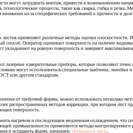
ости могут затруднить монтаж, привести к возникновению напр
технологические процессы, такие как сварка, гибка и резка. М
м внимании из-за специфических требований к прочности и долг
их листов применяют различные методы оценки плоскостности. 
ый способ. Оператор оценивает поверхность на наличие видимых
ст укладывают на ровную поверхность и замеряют максимальное
т лазерные измерительные приборы, которые позволяют точно 
овиях могут использоваться специальные шаблоны, линейки и 
ГОСТ или другим стандартам.
онения от требуемой формы, можно использовать несколько мет
более распространенных методов коррекции, при котором лист пр
ющих поверхность.
анить нагревом и последующим медленным охлаждением, что сн
вающей промышленности применяются методы контролируемого 
ния и исправить форму, например,
титанового листа
.