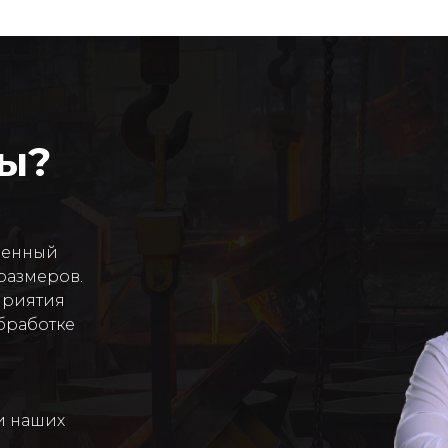
сы?
венный
размеров.
приятия
бработке
и наших