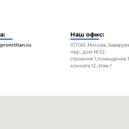
а:
Наш офис:
promtitan.ru
107061, Москва, Завару
пер., дом №32,
строение 1,помещение 1
комната 12, этаж 1