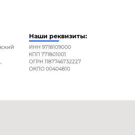
Наши реквизиты:
евский
ИНН 9718109000
КПП 771801001
,
ОГРН 1187746732227
ОКПО 00404810