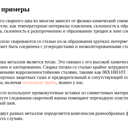
и примеры
го сварного шва во многом зависит от физико-химической совм
тели, как температурные интервалы плавления, склонность к об
а, склонность к разупрочнению и образованию трещин в зоне со
лохо свариваются со сталью из-за образования хрупких интерме
ожет быть соединена с углеродистыми и низколегированными ст
ки металлов является титан. Это связано с его высокой химиче
нию и азотированию. Сварка титана со сталью крайне затрудни
анными коррозионностойкими сталями, такими как 08Х18Н10Т.
нертных защитных газах и предварительный и сопутствующий по
ла, включая
титановые трубы
, можно у нас.
асто используют промежуточные вставки из совместимых матери
ути следования сварочной ванны помещают переходную пластин
ный шов.
 двух разных металлов определяется комплексом разнообразных
сех случаях.