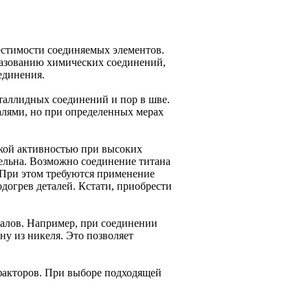
естимости соединяемых элементов.
разованию химических соединений,
единения.
таллидных соединений и пор в шве.
алями, но при определенных мерах
ской активностью при высоких
тельна. Возможно соединение титана
 При этом требуются применение
догрев деталей. Кстати, приобрести
алов. Например, при соединении
у из никеля. Это позволяет
 факторов. При выборе подходящей