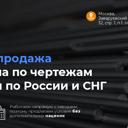
Москва,
Заваруевский 
32, стр. 1, п.1, о
 продажа
на по чертежам
 по России и СНГ
Работаем напрямую с заводами,
поэтому предлагаем условия
без
дополнительных
наценок